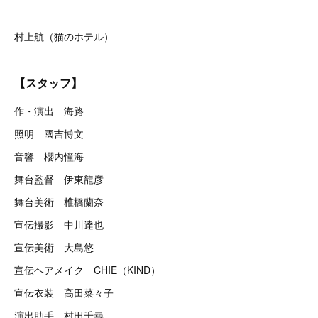
村上航（猫のホテル）
【スタッフ】
作・演出 海路
照明 國吉博文
音響 櫻内憧海
舞台監督 伊東龍彦
舞台美術 椎橋蘭奈
宣伝撮影 中川達也
宣伝美術 大島悠
宣伝ヘアメイク CHIE（KIND）
宣伝衣装 高田菜々子
演出助手 村田千尋