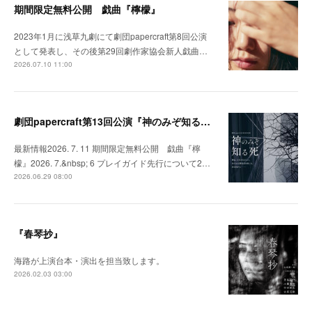
期間限定無料公開 戯曲『檸檬』
2023年1月に浅草九劇にて劇団papercraft第8回公演
として発表し、その後第29回劇作家協会新人戯曲…
2026.07.10 11:00
劇団papercraft第13回公演『神のみぞ知る死』
最新情報2026. 7. 11 期間限定無料公開 戯曲『檸
檬』2026. 7.&nbsp; 6 プレイガイド先行について2…
2026.06.29 08:00
『春琴抄』
海路が上演台本・演出を担当致します。
2026.02.03 03:00