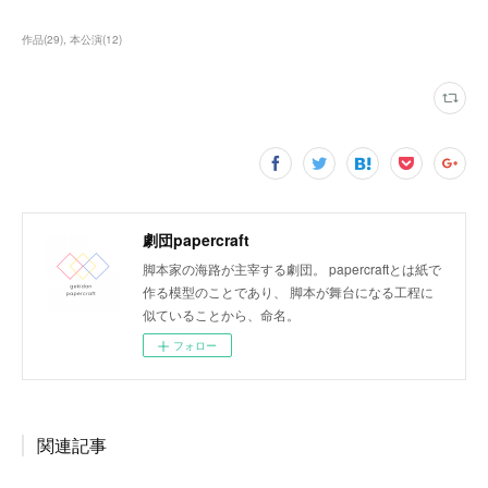
作品
(
29
)
本公演
(
12
)
劇団papercraft
脚本家の海路が主宰する劇団。 papercraftとは紙で
作る模型のことであり、 脚本が舞台になる工程に
似ていることから、命名。
フォロー
関連記事