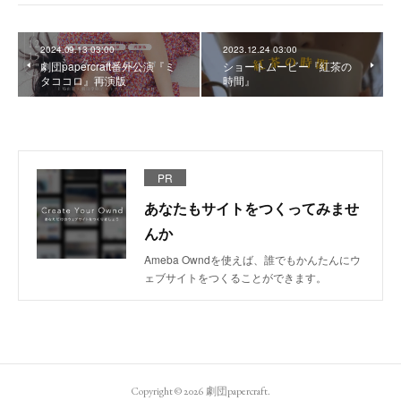
2024.09.13 03:00
2023.12.24 03:00
劇団papercraft番外公演『ミ
ショートムービー『紅茶の
タココロ』再演版
時間』
PR
あなたもサイトをつくってみませ
んか
Ameba Owndを使えば、誰でもかんたんにウ
ェブサイトをつくることができます。
Copyright ©
2026
劇団papercraft
.