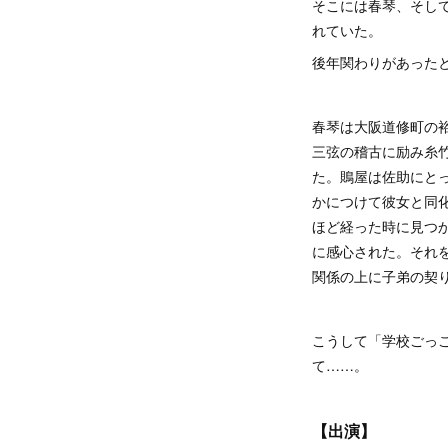
そこには春琴、そし
れていた。
後年関わりがあった
春琴は大阪道修町の
三弦の稽古に励み糸
た。鵙屋は佐助にと
かにつけて彼女と同
ほど経った時に見つ
に感心された。それ
関係の上に子弟の契
こうして「学校ごっ
て……。
【出演】