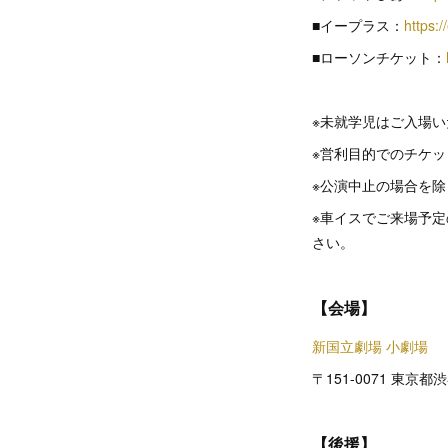
■イープラス：
https:/
■ローソンチケット：
※未就学児はご入場
※営利目的でのチケ
※公演中止の場合を
※車イスでご来場予定
さい。
【会場】
新国立劇場 小劇場
〒151-0071 東京都
【後援】