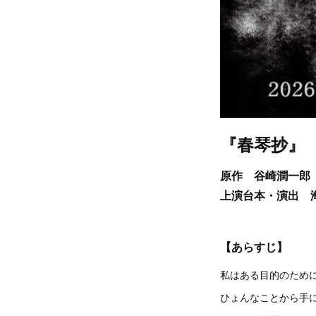
『春琴抄』
原作 谷崎潤一郎
上演台本・演出 
【あらすじ】
私はある目的のため
ひょんなことから手