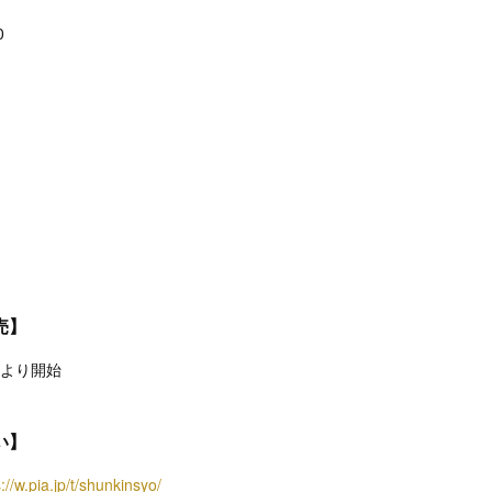
0
売】
) より開始
い】
://w.pia.jp/t/shunkinsyo/