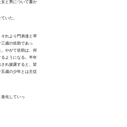
た女と男について書か
せていた。
。それより門弟達と琴
十三歳の佐助であっ
た。やがて佐助は、何
するようになる。半年
出され披露すると、皆
十五歳の少年とは主従
と進化していっ